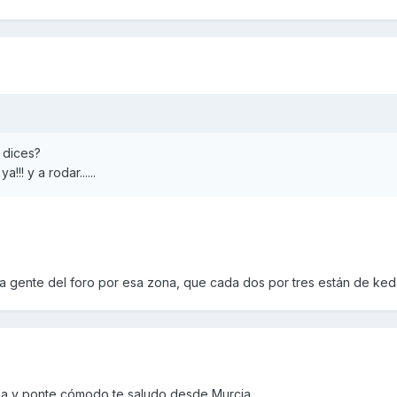
 dices?
! y a rodar......
 gente del foro por esa zona, que cada dos por tres están de ked
sa y ponte cómodo,te saludo desde Murcia....