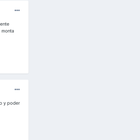
jente
e monta
to y poder