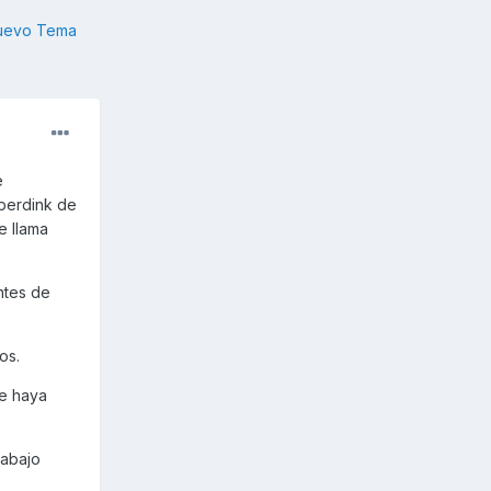
nuevo Tema
e
perdink de
e llama
ntes de
os.
ue haya
rabajo