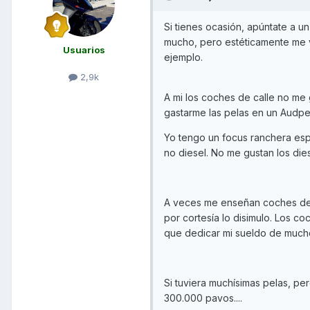
Si tienes ocasión, apúntate a u
mucho, pero estéticamente me vo
Usuarios
ejemplo.
2,9k
A mi los coches de calle no me 
gastarme las pelas en un Audpe
Yo tengo un focus ranchera espar
no diesel. No me gustan los dies
A veces me enseñan coches de 
por cortesía lo disimulo. Los c
que dedicar mi sueldo de mucho
Si tuviera muchísimas pelas, pe
300.000 pavos....