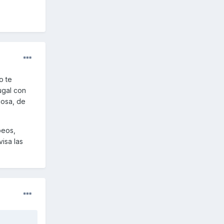
o te
ugal con
cosa, de
peos,
isa las