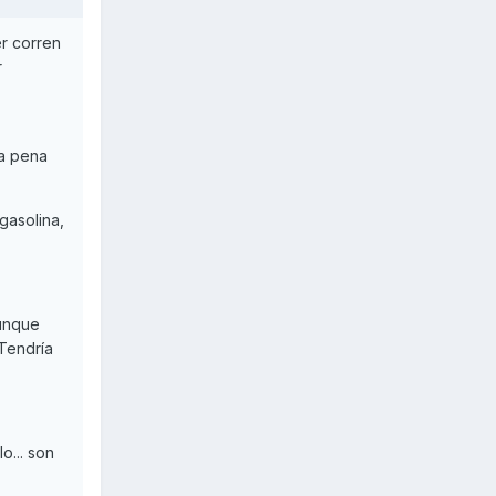
er corren
r
la pena
gasolina,
aunque
 Tendría
o... son