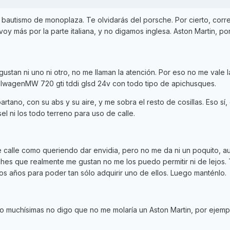
n bautismo de monoplaza. Te olvidarás del porsche. Por cierto, corr
y más por la parte italiana, y no digamos inglesa. Aston Martin, po
gustan ni uno ni otro, no me llaman la atención. Por eso no me vale 
lwagenMW 720 gti tddi glsd 24v con todo tipo de apichusques.
tano, con su abs y su aire, y me sobra el resto de cosillas. Eso sí, 
el ni los todo terreno para uso de calle.
calle como queriendo dar envidia, pero no me da ni un poquito, 
oches que realmente me gustan no me los puedo permitir ni de lejos.
s años para poder tan sólo adquirir uno de ellos. Luego manténlo.
ro muchísimas no digo que no me molaría un Aston Martin, por ejempl