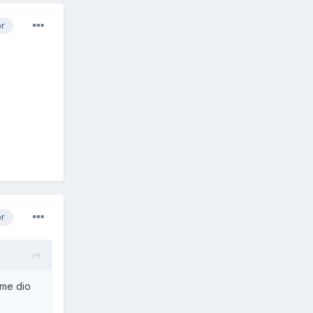
or
or
 me dio