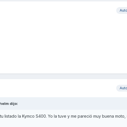
Aut
Aut
lhelm
dijo:
 tu listado la Kymco S400. Yo la tuve y me pareció muy buena moto,