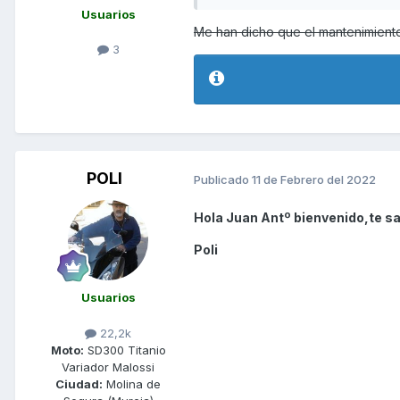
Usuarios
Me han dicho que el mantenimiento
3
POLI
Publicado
11 de Febrero del 2022
Hola Juan Antº bienvenido,te sa
Poli
Usuarios
22,2k
Moto:
SD300 Titanio
Variador Malossi
Ciudad:
Molina de