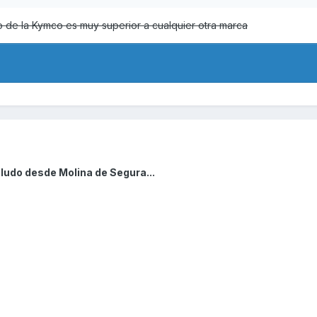
 de la Kymco es muy superior a cualquier otra marca
ludo desde Molina de Segura...