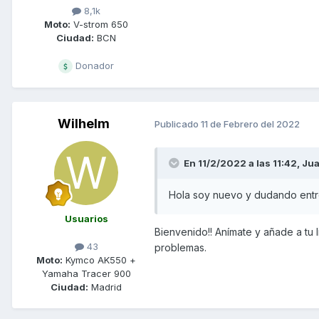
8,1k
Moto:
V-strom 650
Ciudad:
BCN
Donador
Wilhelm
Publicado
11 de Febrero del 2022
En 11/2/2022 a las 11:42,
Jua
Hola soy nuevo y dudando ent
Usuarios
Bienvenido!! Anímate y añade a tu
43
problemas.
Moto:
Kymco AK550 +
Yamaha Tracer 900
Ciudad:
Madrid