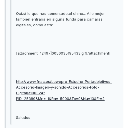
Quizá lo que has comentado,el chino... A lo mejor
también entraría en alguna funda para cámaras
digitales, como esta:
[attachment=12497]0056035195433.gif[/attachment]
http://www.fnac.es/Lowepro-Estuche-Portaobjetivos-
Accesorio-Imagen-y-sonido-Accesorios-Foto-
Digital/a108324?
PID=25389&Mn=-1&Ra=-5000&To=0&Nu=13&Fr=2
Saludos