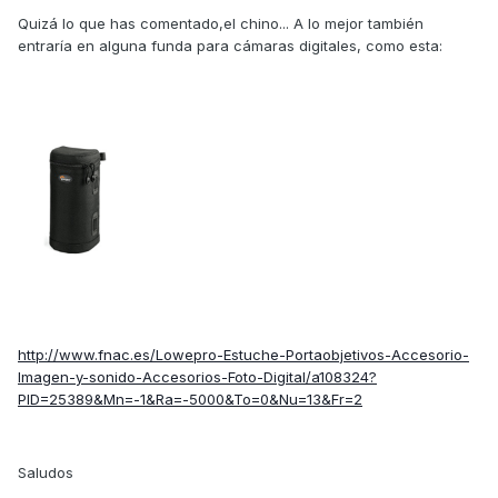
Quizá lo que has comentado,el chino... A lo mejor también
entraría en alguna funda para cámaras digitales, como esta:
http://www.fnac.es/Lowepro-Estuche-Portaobjetivos-Accesorio-
Imagen-y-sonido-Accesorios-Foto-Digital/a108324?
PID=25389&Mn=-1&Ra=-5000&To=0&Nu=13&Fr=2
Saludos