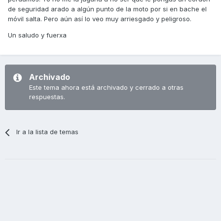
576262568635&ref=&adgrpid=102489896561&th=1
de seguridad arado a algún punto de la moto por si en bache el
móvil salta. Pero aún así lo veo muy arriesgado y peligroso.
https://www.amazon.es/dp/B08L8SBHGP/ref=vp_d_pb_TIER4
_p13sess_lp_B08V5J2HN9_pd?
Un saludo y fuerxa
_encoding=UTF8&pd_rd_i=B08L8SBHGP&pd_rd_w=oFzam&p
f_rd_p=de3eb69e-1b0b-4f30-b200-
4034218cbd7c&pf_rd_r=GGMQYBEYMA2D7EB8XYV0&pd_rd_
r=d31dfaa1-2b8b-489e-8cfe-
Archivado
5d2faad40152&pd_rd_wg=lzgmr
Este tema ahora está archivado y cerrado a otras
respuestas.
El pequeño es discreto y creo que se podría pegar fácil
entre la cúpula y el salpicadero.
Un salud!
Ir a la lista de temas