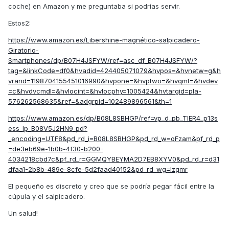
coche) en Amazon y me preguntaba si podrías servir.
Estos2:
https://www.amazon.es/Libershine-magnético-salpicadero-
Giratorio-
Smartphones/dp/B07H4JSFYW/ref=asc_df_B07H4JSFYW/?
tag=&linkCode=df0&hvadid=424405071079&hvpos=&hvnetw=g&h
vrand=1198704155451016990&hvpone=&hvptwo=&hvqmt=&hvdev
=c&hvdvcmdl=&hvlocint=&hvlocphy=1005424&hvtargid=pla-
576262568635&ref=&adgrpid=102489896561&th=1
https://www.amazon.es/dp/B08L8SBHGP/ref=vp_d_pb_TIER4_p13s
ess_lp_B08V5J2HN9_pd?
_encoding=UTF8&pd_rd_i=B08L8SBHGP&pd_rd_w=oFzam&pf_rd_p
=de3eb69e-1b0b-4f30-b200-
4034218cbd7c&pf_rd_r=GGMQYBEYMA2D7EB8XYV0&pd_rd_r=d31
dfaa1-2b8b-489e-8cfe-5d2faad40152&pd_rd_wg=lzgmr
El pequeño es discreto y creo que se podría pegar fácil entre la
cúpula y el salpicadero.
Un salud!