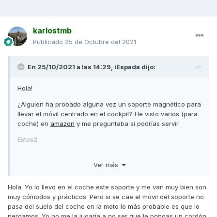
karlostmb
Publicado
25 de Octubre del 2021
En 25/10/2021 a las 14:29,
iEspada
dijo:
Hola!
¿Alguien ha probado alguna vez un soporte magnético para
llevar el móvil centrado en el cockpit? He visto varios (para
coche) en
amazon
y me preguntaba si podrías servir.
Estos2:
https://www.amazon.es/Libershine-magnético-salpicadero-
Ver más
Giratorio-
Smartphones/dp/B07H4JSFYW/ref=asc_df_B07H4JSFYW/?
tag=&linkCode=df0&hvadid=424405071079&hvpos=&hvnet
Hola. Yo lo llevo en el coche este soporte y me van muy bien son
w=g&hvrand=1198704155451016990&hvpone=&hvptwo=&hv
muy cómodos y prácticos. Pero si se cae el móvil del soporte no
qmt=&hvdev=c&hvdvcmdl=&hvlocint=&hvlocphy=1005424&h
pasa del suelo del coche en la moto lo más probable es que lo
vtargid=pla-
perdamos. Yo no me la jugaría a no ser que le pongas un cordón