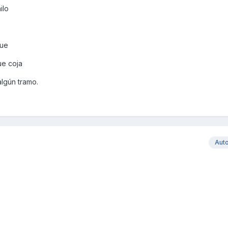
ilo
que
ue coja
algún tramo.
Aut