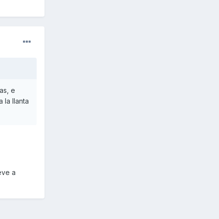
as, e
la llanta
eve a