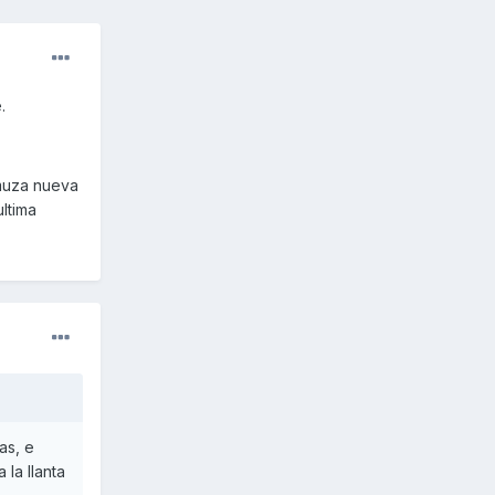
.
amuza nueva
ultima
as, e
la llanta