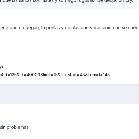
or que las llantas son mates y son algo rugosas? de decpción.:cry:
rece que no pegan, tu ponlas y dejalas que veras como no se caen,
p?
id=125&id=40009&limit=15&limitstart=45&Itemid=145
 sin problemas