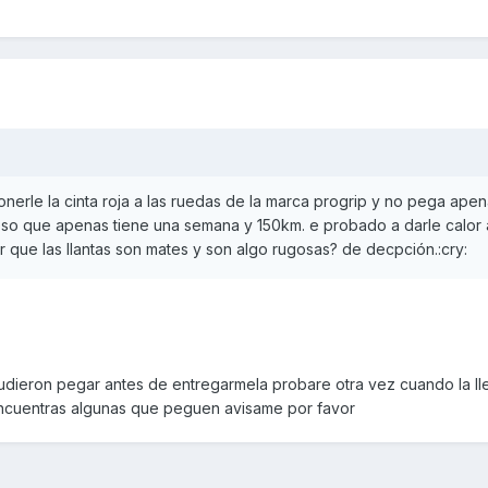
erle la cinta roja a las ruedas de la marca progrip y no pega apen
 eso que apenas tiene una semana y 150km. e probado a darle calor a 
or que las llantas son mates y son algo rugosas? de decpción.:cry:
udieron pegar antes de entregarmela probare otra vez cuando la ll
encuentras algunas que peguen avisame por favor