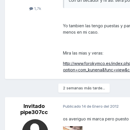
con un secador y ni asi. sera p
1,7k
Yo tambien las tengo puestas y pa
menos en mi caso.
Mira las mias y veras:
http://www.forokymco.es/index.ph
option=com_kunena&func=view&cat
2 semanas más tarde...
Invitado
Publicado
14 de Enero del 2012
pipe307cc
os averiguo mi marca pero puesto