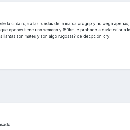
e la cinta roja a las ruedas de la marca progrip y no pega apenas,
so que apenas tiene una semana y 150km. e probado a darle calor a la
as llantas son mates y son algo rugosas? de decpción.:cry:
asado.