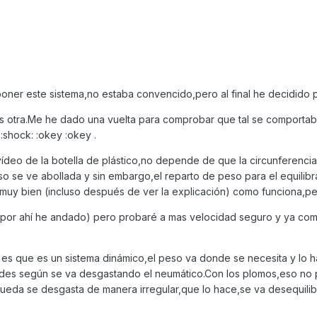
er este sistema,no estaba convencido,pero al final he decidido p
s otra.Me he dado una vuelta para comprobar que tal se comportab
 :shock: :okey :okey .
eo de la botella de plástico,no depende de que la circunferencia
uso se ve abollada y sin embargo,el reparto de peso para el equilib
muy bien (incluso después de ver la explicación) como funciona,pe
 (por ahí he andado) pero probaré a mas velocidad seguro y ya co
es que es un sistema dinámico,el peso va donde se necesita y lo 
des según se va desgastando el neumático.Con los plomos,eso no
 rueda se desgasta de manera irregular,que lo hace,se va desequili