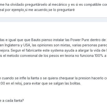
 me ha olvidado preguntárselo al mecánico y es si es compatible co
seal por ejemplo,si me acuerdo,se lo preguntaré
s e igual que que Bautis pienso instalar las Power Pure dentro de
n Inglaterra y USA, las opiniones son mixtas, varias personas pare
ejora. Segun el fabricante este systema ayuda a alargar la vida de l
s el metodo conveional de los pesos en teoria no funciona 100% a
uando se infle la llanta o se quiera chequear la presion hacerlo c
:00 en el reloj, para evitar que se salgan las bolitas.
 a cada llanta?