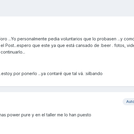
 Foro ...Yo personalmente pedia voluntarios que lo probasen ...y co
r el Post...espero que este ya que está cansado de :beer . fotos, vi
continuarlo...
.estoy por ponerlo ...ya contaré que tal vá. :silbando
Aut
as power pure y en el taller me lo han puesto