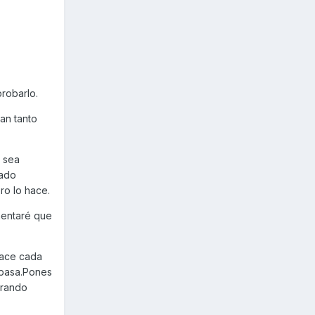
robarlo.
an tanto
 sea
rado
ro lo hace.
mentaré que
hace cada
 pasa.Pones
brando