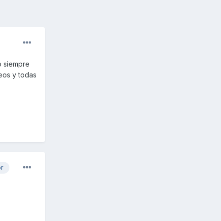
mo siempre
deos y todas
or