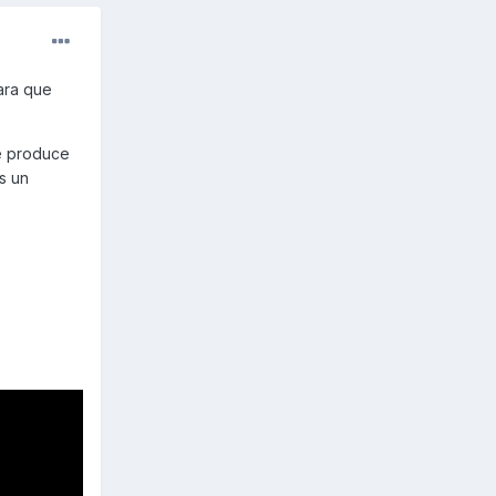
ara que
se produce
s un