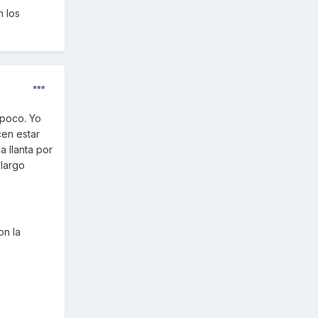
n los
 poco. Yo
cen estar
a llanta por
 largo
on la