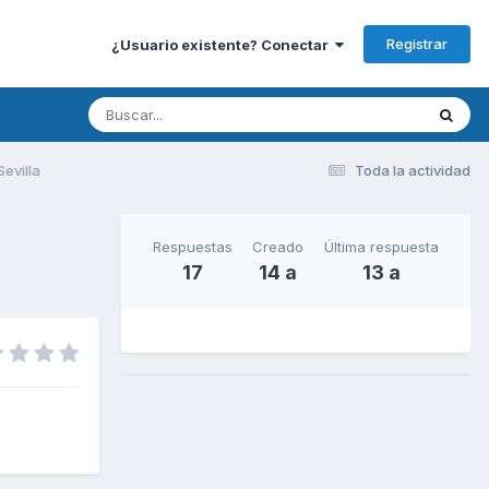
Registrar
¿Usuario existente? Conectar
evilla
Toda la actividad
Respuestas
Creado
Última respuesta
17
14 a
13 a