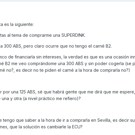
a es la siguiente:
ltas al tema de comprarme una SUPERDINK.
na 300 ABS, pero claro ocurre que no tengo el carné B2.
co de financiarla sin intereses, la verdad es que es una ocasión in
rné B2 me veo comprándome una 300 ABS y sin poder cogerla (se 
é no?, es decir no te piden el carné a la hora de comprarla no?)
tar por una 125 ABS, sé que habrá gente que me dirá que me espere,
 una y otra (a nivel práctico me refiero)?
 tengo que saber a la hora de ir a comprarla en Sevilla, es decir 
ones, que la solución es cambiarle la ECU?