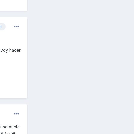
or
 voy hacer
lguna punta
 80 o 90.