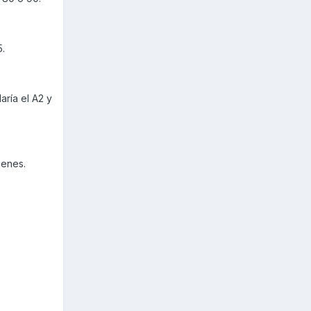
5.
aría el A2 y
ienes.