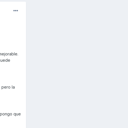
mejorable.
puede
 pero la
supongo que