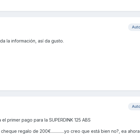
Aut
a la información, así da gusto.
Aut
a el primer pago para la SUPERDINK 125 ABS
heque regalo de 200€..............yo creo que está bien no?, ea ahora 