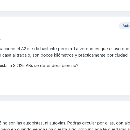
-
Aut
.
sacarme el A2 me da bastante pereza. La verdad es que el uso que
e casa al trabajo, son pocos kilómetros y prácticamente por ciudad.
sta la SD125 ABs se defenderá bien no?
25 no son las autopistas, ni autovias. Podrás circular por ellas, con a
, pero en cuando venga una cuesta algo pronunciada te quedaras a