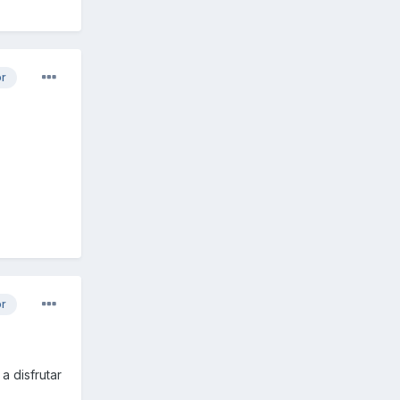
or
or
a disfrutar