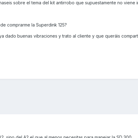
aseis sobre el tema del kit antirrobo que supuestamente no viene i
 de comprarme la Superdink 125?
ya dado buenas vibraciones y trato al cliente y que queráis compart
 B2, sino del A2 el que al menos necesitas para manejar la SD 300.