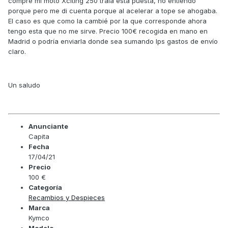
compré mi moto Xciting 250 traia esta puesta, no entiendo
porque pero me di cuenta porque al acelerar a tope se ahogaba.
El caso es que como la cambié por la que corresponde ahora
tengo esta que no me sirve. Precio 100€ recogida en mano en
Madrid o podría enviarla donde sea sumando lps gastos de envío
claro.
Un saludo
Anunciante
Capita
Fecha
17/04/21
Precio
100 €
Categoría
Recambios y Despieces
Marca
Kymco