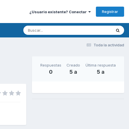
Registrar
¿Usuario existente? Conectar
Toda la actividad
Respuestas
Creado
Última respuesta
0
5 a
5 a