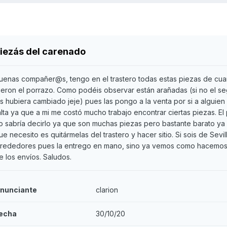
iezás del carenado
uenas compañer@s, tengo en el trastero todas estas piezas de cu
ieron el porrazo. Como podéis observar están arañadas (si no el s
as hubiera cambiado jeje) pues las pongo a la venta por si a alguien
alta ya que a mi me costó mucho trabajo encontrar ciertas piezas. El
o sabría decirlo ya que son muchas piezas pero bastante barato ya
ue necesito es quitármelas del trastero y hacer sitio. Si sois de Sevil
lrededores pues la entrego en mano, sino ya vemos como hacemos
e los envíos. Saludos.
nunciante
clarion
echa
30/10/20