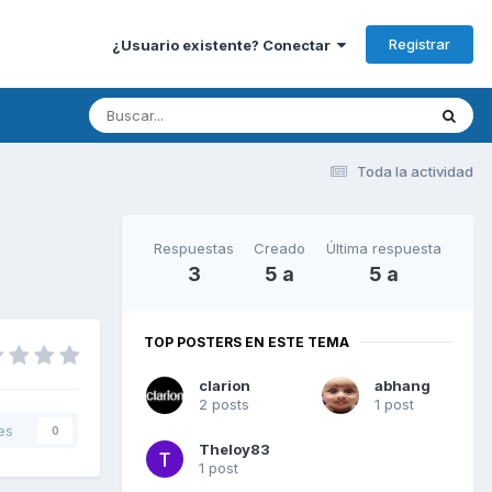
Registrar
¿Usuario existente? Conectar
Toda la actividad
Respuestas
Creado
Última respuesta
3
5 a
5 a
TOP POSTERS EN ESTE TEMA
clarion
abhang
2 posts
1 post
es
0
Theloy83
1 post