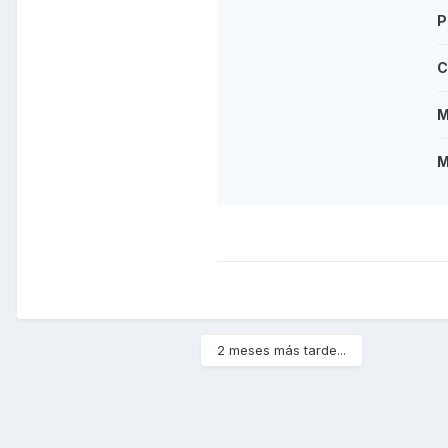
P
C
M
M
2 meses más tarde...