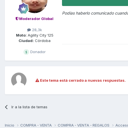
Podías haberlo comunicado cuando 
Moderador Global
28,3k
Moto:
Agility City 125
Ciudad:
Córdoba
Donador
Este tema está cerrado a nuevas respuestas.
Ir a la lista de temas
Inicio
COMPRA - VENTA
COMPRA - VENTA - REGALOS
Acceso