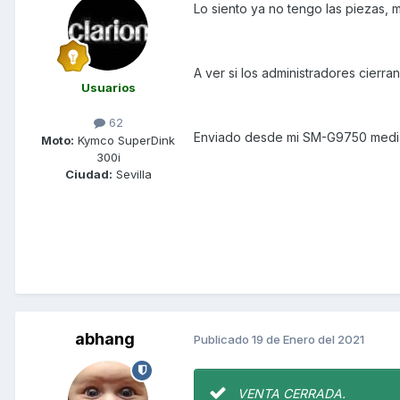
Lo siento ya no tengo las piezas, me 
A ver si los administradores cierran
Usuarios
62
Enviado desde mi SM-G9750 media
Moto:
Kymco SuperDink
300i
Ciudad:
Sevilla
abhang
Publicado
19 de Enero del 2021
VENTA CERRADA.