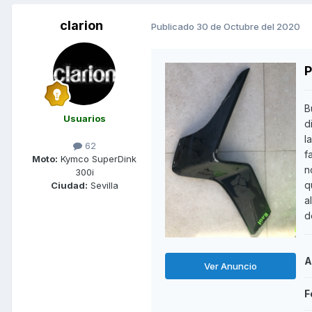
clarion
Publicado
30 de Octubre del 2020
P
B
Usuarios
d
l
62
f
Moto:
Kymco SuperDink
n
300i
q
Ciudad:
Sevilla
a
d
A
Ver Anuncio
F