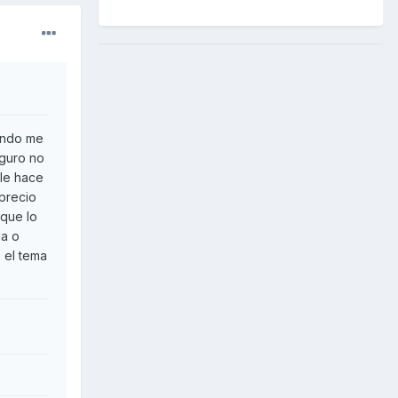
ando me
eguro no
 le hace
 precio
 que lo
la o
 el tema