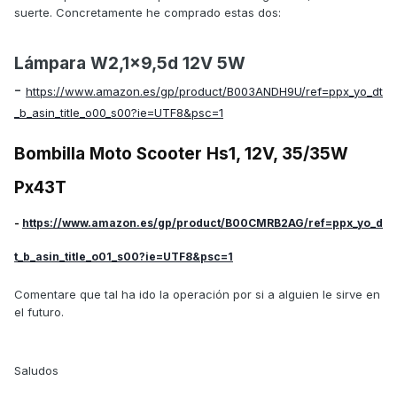
suerte. Concretamente he comprado estas dos:
Lámpara W2,1x9,5d 12V 5W
-
https://www.amazon.es/gp/product/B003ANDH9U/ref=ppx_yo_dt
_b_asin_title_o00_s00?ie=UTF8&psc=1
Bombilla Moto Scooter Hs1, 12V, 35/35W
Px43T
-
https://www.amazon.es/gp/product/B00CMRB2AG/ref=ppx_yo_d
t_b_asin_title_o01_s00?ie=UTF8&psc=1
Comentare que tal ha ido la operación por si a alguien le sirve en
el futuro.
Saludos