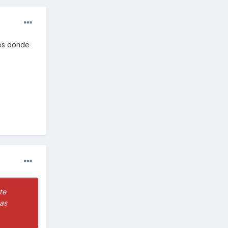
nes donde
te
mas