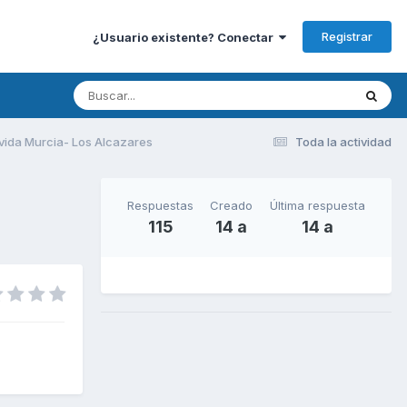
Registrar
¿Usuario existente? Conectar
vida Murcia- Los Alcazares
Toda la actividad
Respuestas
Creado
Última respuesta
115
14 a
14 a