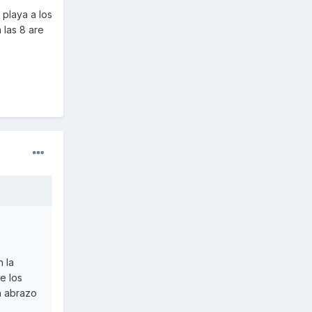
playa a los
 las 8 are
 la
e los
n abrazo