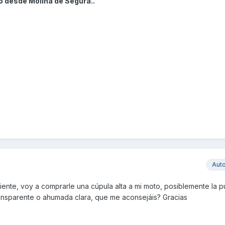
o desde Molina de Segura..
Aut
uiente, voy a comprarle una cúpula alta a mi moto, posiblemente la p
ransparente o ahumada clara, que me aconsejáis? Gracias