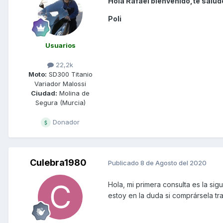
Hola Rafael bienvenido,te salud
Poli
Usuarios
22,2k
Moto:
SD300 Titanio
Variador Malossi
Ciudad:
Molina de
Segura (Murcia)
Donador
Culebra1980
Publicado
8 de Agosto del 2020
Hola, mi primera consulta es la sig
estoy en la duda si comprársela t