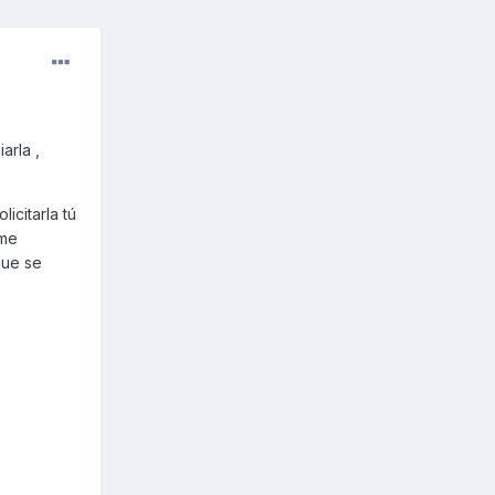
arla ,
icitarla tú
 me
que se