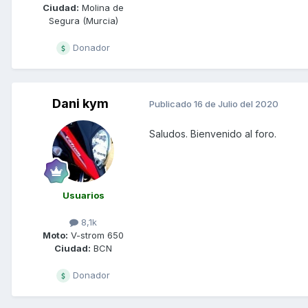
Ciudad:
Molina de
Segura (Murcia)
Donador
Dani kym
Publicado
16 de Julio del 2020
Saludos. Bienvenido al foro.
Usuarios
8,1k
Moto:
V-strom 650
Ciudad:
BCN
Donador