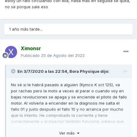
estoy un rato circulando con ella, nada mas en seguida se quita,
no se porque sale eso
1 año más tarde...
Ximonsr
Publicado
25 de Agosto del 2022
En 3/7/2020 a las 22:54,
Bora Physique
dijo:
No sé si le habrá pasado a alguien (Kymco K xct 125), va
por rachas pero la moto a veces al parar o cuando voy en
bajas revoluciones se apaga y se enciende el piloto de fallo
motor. Al volverla a encender en la diagnosis me salta el
fallo 01 y justo después el fallo 10 y no arranca por mucho
que lo intento. He comprobado la corriente y tiene
correctamente y el inyector también funciona, parece que
es un error que aparece y se va sin hacer absolutamente
Ver más
nada.