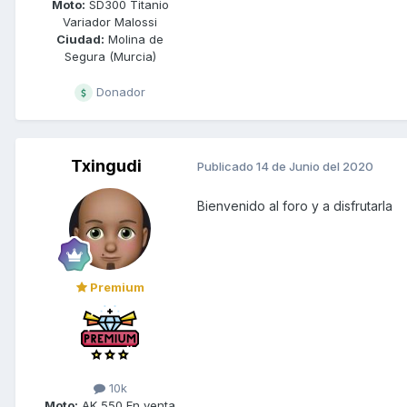
Moto:
SD300 Titanio
Variador Malossi
Ciudad:
Molina de
Segura (Murcia)
Donador
Txingudi
Publicado
14 de Junio del 2020
Bienvenido al foro y a disfrutarla
Premium
10k
Moto:
AK 550 En venta