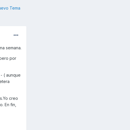
nuevo Tema
una semana.
 pero por
 - ( aunque
retera
os.Yo creo
. En fin,