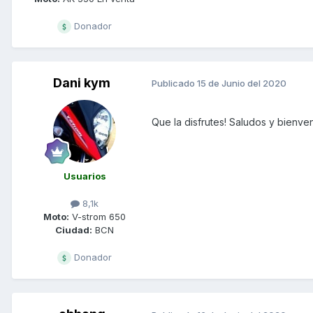
Donador
Dani kym
Publicado
15 de Junio del 2020
Que la disfrutes! Saludos y bienven
Usuarios
8,1k
Moto:
V-strom 650
Ciudad:
BCN
Donador