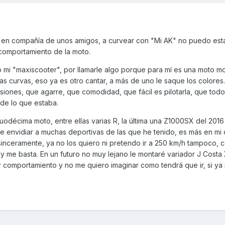
alí, en compañía de unos amigos, a curvear con "Mi AK" no puedo est
 comportamiento de la moto.
mi "maxiscooter", por llamarle algo porque para mí es una moto mot
as curvas, eso ya es otro cantar, a más de uno le saque los colores
iones, que agarre, que comodidad, que fácil es pilotarla, que todo
de lo que estaba.
uodécima moto, entre ellas varias R, la última una Z1000SX del 2016
 envidiar a muchas deportivas de las que he tenido, es más en mi o
inceramente, ya no los quiero ni pretendo ir a 250 km/h tampoco, c
y me basta. En un futuro no muy lejano le montaré variador J Costa
r comportamiento y no me quiero imaginar como tendrá que ir, si ya