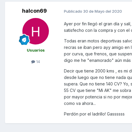
halcon69
Publicado
30 de Mayo del 2020
Ayer por fin llegó el gran día y s
satisfecho con la compra y con el
Todas eran motos deportivas salvo 
recras se iban pero ayy amigo en l
Usuarios
por curva, que frenos, que suspens
digo me he "enamorado" aún más 
14
Decir que tiene 2000 kms , es mi d
desde luego que no tiene nada que
supera. Que no tiene 140 CV? Yo, s
55 CV que tiene "Mi AK" me sobra 
por mayor potencia si no por mejo
como va ahora...
Perdón por el ladrillo! Gassssss