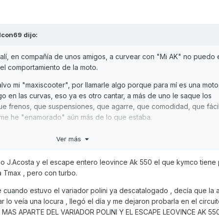
lcon69
dijo:
y salí, en compañía de unos amigos, a curvear con "Mi AK" no puedo 
 el comportamiento de la moto.
lvo mi "maxiscooter", por llamarle algo porque para mí es una moto
go en las curvas, eso ya es otro cantar, a más de uno le saque los
que frenos, que suspensiones, que agarre, que comodidad, que fáci
go me he "enamorado" aún más de lo que estaba.
i duodécima moto, entre ellas varias R, la última una Z1000SX del 2
Ver más
ne nada que envidiar a muchas deportivas de las que he tenido, es
iene 140 CV? Yo, sinceramente, ya no los quiero ni pretendo ir a 25
i o J.Acosta y el escape entero leovince Ak 550 el que kymco tiene
e tiene "Mi AK" me sobra y me basta. En un futuro no muy lejano le
 Tmax , pero con turbo.
ayor potencia si no por mejor comportamiento y no me quiero imag
 va ahora...
e cuando estuvo el variador polini ya descatalogado , decía que la 
 lo veía una locura , llegó el día y me dejaron probarla en el circu
O MAS APARTE DEL VARIADOR POLINI Y EL ESCAPE LEOVINCE AK 550