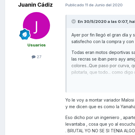
Juanin Cádiz
Publicado
11 de Junio del 2020
En 30/5/2020 a las 0:07,
ha
Ayer por fin llegó el gran día 
satisfecho con la compra y con
Usuarios
Todas eran motos deportivas sa
27
las recras se iban pero ayy ami
colores...Que paso por curva, 
pilotarla, que todo... como di
Decir que tiene 2000 kms , es m
para mí desde luego que no tie
mi opinión las supera. Que no t
Yo le voy a montar variador Malos
tampoco, con los casi 55 CV qu
y me dicen que es como la Yamaha
variador J Costa XRP, no por m
tendrá que ir, si ya mejora como
Eso dicho por un ingeniero , apart
levantaba , cosa que yo al escuchar
Perdón por el ladrillo! Gassssss
. BRUTAL YO NO SE SI TENIA ALG