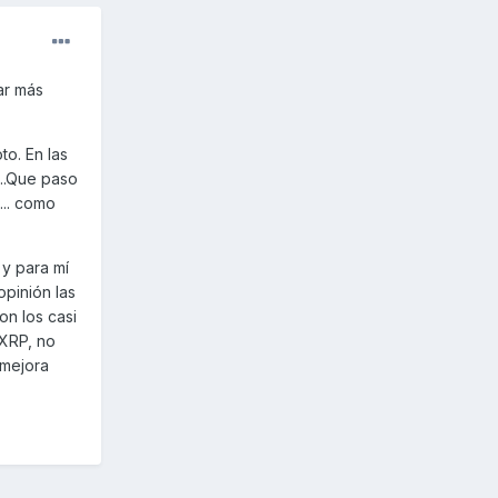
ar más
o. En las
...Que paso
... como
 y para mí
pinión las
on los casi
 XRP, no
 mejora