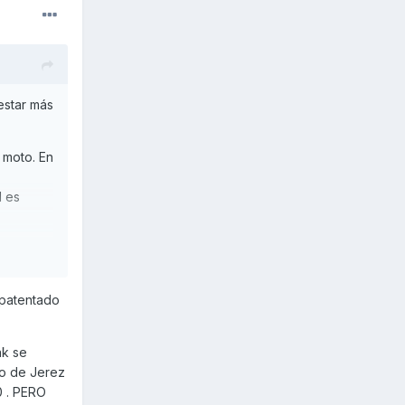
estar más
 moto. En
l es
016 y
 más en
0 km/h
 patentado
 montaré
inar como
ak se
ito de Jerez
 . PERO