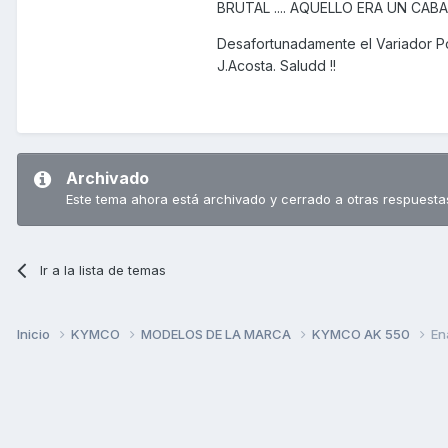
BRUTAL .... AQUELLO ERA UN CAB
Desafortunadamente el Variador Po
J.Acosta. Saludd !!
Archivado
Este tema ahora está archivado y cerrado a otras respuesta
Ir a la lista de temas
Inicio
KYMCO
MODELOS DE LA MARCA
KYMCO AK 550
En