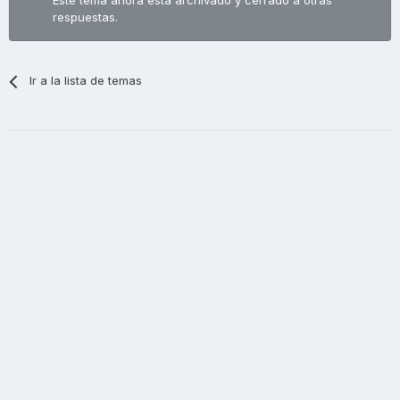
Este tema ahora está archivado y cerrado a otras
respuestas.
Ir a la lista de temas