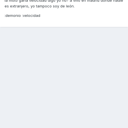
la moto gana velocidad digo yo no? a vivo en madrid donde nadie
es extranjero, yo tampoco soy de león.
:demonio :velocidad