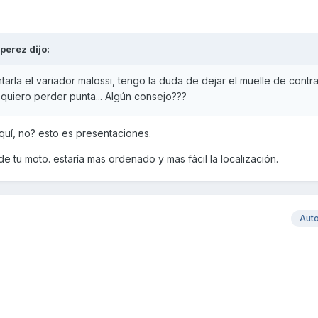
iperez
dijo:
rla el variador malossi, tengo la duda de dejar el muelle de contr
 quiero perder punta... Algún consejo???
quí, no? esto es presentaciones.
e tu moto. estaría mas ordenado y mas fácil la localización.
Aut