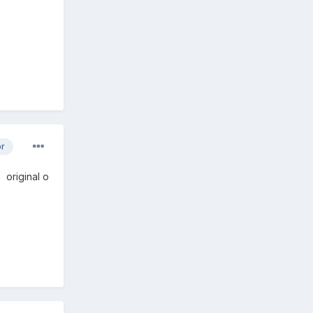
or
 original o