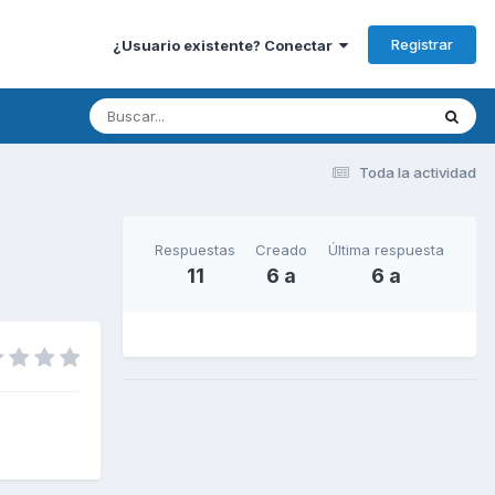
Registrar
¿Usuario existente? Conectar
Toda la actividad
Respuestas
Creado
Última respuesta
11
6 a
6 a