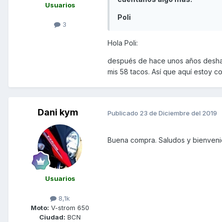
Usuarios
Poli
3
Hola Poli:
después de hace unos años desh
mis 58 tacos. Así que aquí estoy 
Dani kym
Publicado
23 de Diciembre del 2019
Buena compra. Saludos y bienvenid
Usuarios
8,1k
Moto:
V-strom 650
Ciudad:
BCN