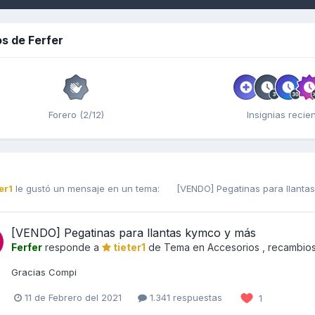
s de Ferfer
Forero (2/12)
Insignias recie
er1
le gustó un mensaje en un tema:
[VENDO] Pegatinas para llant
[VENDO] Pegatinas para llantas kymco y más
Ferfer
responde a
tieter1
de Tema en
Accesorios , recambio
Gracias Compi
11 de Febrero del 2021
1.341 respuestas
1