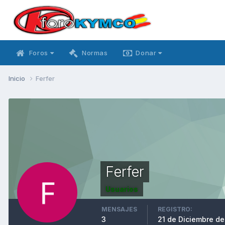
Foros
Normas
Donar
Inicio
Ferfer
Ferfer
Usuarios
MENSAJES
REGISTRO:
3
21 de Diciembre de