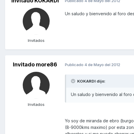
Invitado KOKARDI
Publicado
4 de Mayo del 2012
Un saludo y bienvenido al foro d
Invitados
Invitado more86
Publicado
4 de Mayo del 2012
KOKARDI dijo:
Un saludo y bienvenido al for
Invitados
Yo soy de miranda de ebro (burgos
(8-9000kms maximo) por esta zona
alborotos y si me puedo ahorrar un