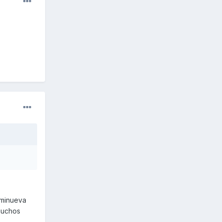
eminueva
muchos