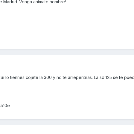
de Madrid. Venga anímate hombre!
 Si lo tiennes cojete la 300 y no te arrepentiras. La sd 125 se te pu
A510e