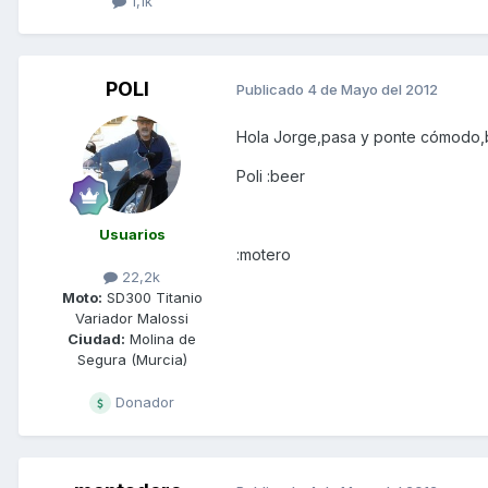
1,1k
POLI
Publicado
4 de Mayo del 2012
Hola Jorge,pasa y ponte cómodo,bi
Poli :beer
Usuarios
:motero
22,2k
Moto:
SD300 Titanio
Variador Malossi
Ciudad:
Molina de
Segura (Murcia)
Donador