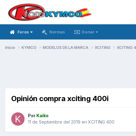
Foros
Normas
Donar
Inicio
KYMCO
MODELOS DE LA MARCA
XCITING
XCITING 
Opinión compra xciting 400i
Por
Kaiko
11 de Septiembre del 2019
en
XCITING 400