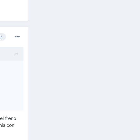
or
el freno
nía con