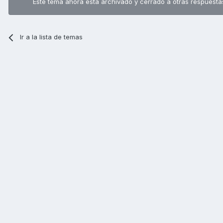
Este tema ahora está archivado y cerrado a otras respuesta
Ir a la lista de temas