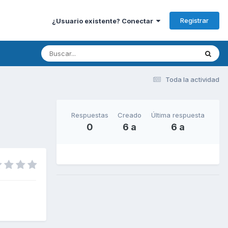
Registrar
¿Usuario existente? Conectar
Toda la actividad
Respuestas
Creado
Última respuesta
0
6 a
6 a