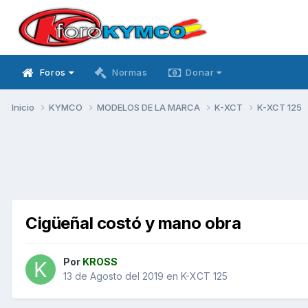
Foros
Normas
Donar
Inicio
KYMCO
MODELOS DE LA MARCA
K-XCT
K-XCT 125
Cigüeñal costó y mano obra
Por
KROSS
13 de Agosto del 2019
en
K-XCT 125