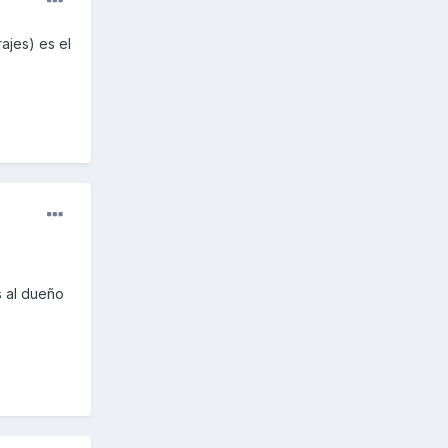
ajes) es el
s al dueño