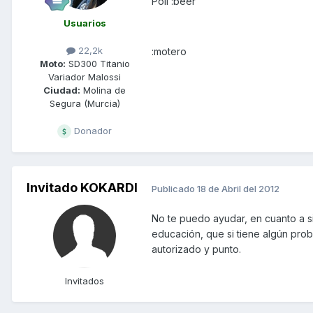
Poli :beer
Usuarios
22,2k
:motero
Moto:
SD300 Titanio
Variador Malossi
Ciudad:
Molina de
Segura (Murcia)
Donador
Invitado KOKARDI
Publicado
18 de Abril del 2012
No te puedo ayudar, en cuanto a si
educación, que si tiene algún probl
autorizado y punto.
Invitados