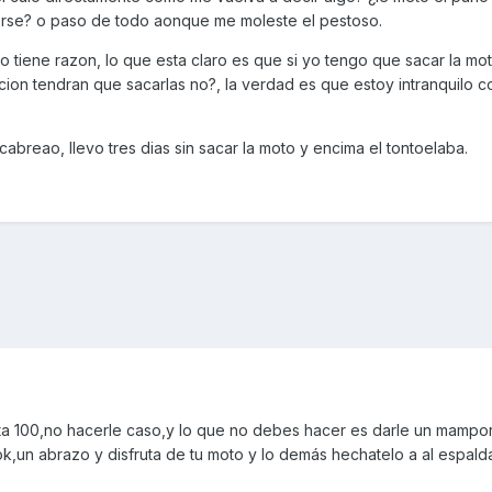
erse? o paso de todo aonque me moleste el pestoso.
o tiene razon, lo que esta claro es que si yo tengo que sacar la mot
ion tendran que sacarlas no?, la verdad es que estoy intranquilo c
abreao, llevo tres dias sin sacar la moto y encima el tontoelaba.
ta 100,no hacerle caso,y lo que no debes hacer es darle un mampo
k,un abrazo y disfruta de tu moto y lo demás hechatelo a al espalda.