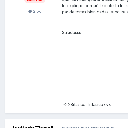
BANEADO
te explique porqué le molesta tu m
2,5k
par de tortas bien dadas, si no irà
Saludosss
>>>Bifásico-Trifásico<<<
Invitado Thorv5