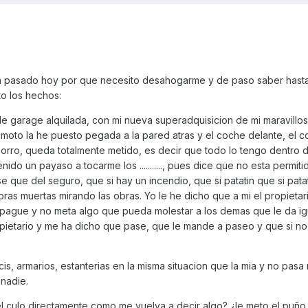
a pasado hoy por que necesito desahogarme y de paso saber hast
to los hechos:
de garage alquilada, con mi nueva superadquisicion de mi maravillo
 moto la he puesto pegada a la pared atras y el coche delante, el 
rro, queda totalmente metido, es decir que todo lo tengo dentro d
do un payaso a tocarme los ..........., pues dice que no esta permiti
se que del seguro, que si hay un incendio, que si patatin que si pat
horas muertas mirando las obras. Yo le he dicho que a mi el propietar
 pague y no meta algo que pueda molestar a los demas que le da igu
opietario y me ha dicho que pase, que le mande a paseo y que si no
icis, armarios, estanterias en la misma situacion que la mia y no pasa
 nadie.
l culo directamente como me vuelva a decir algo? ¿le meto el puño