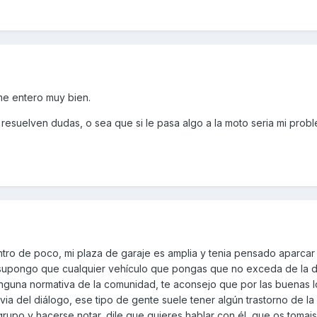
me entero muy bien.
esuelven dudas, o sea que si le pasa algo a la moto seria mi probl
ntro de poco, mi plaza de garaje es amplia y tenia pensado aparcar
supongo que cualquier vehículo que pongas que no exceda de la de
inguna normativa de la comunidad, te aconsejo que por las buenas l
via del diálogo, ese tipo de gente suele tener algún trastorno de l
rupo y hacerse notar, dile que quieres hablar con él, que os tomais