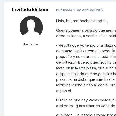
Invitado kkikem
Publicado
18 de Abril del 2012
Hola, buenas noches a todos,
Queria comentaros algo que me h
debo callarme, a continuacion rela
Invitados
- Resulta que yo tengo una plaza 
comparto la plaza con el coche, la
pequeño y no sobresale nada el mo
delimitacion. Bueno pues hoy ha veni
moto en la misma plaza, que si no 
el tipico jubilado que se pasa las 
plaza me ha dicho que mientras le
tarde he vuelto a hablar con el pr
diga a el.
El rollo es que hay varias motos, b
a mi no me gusta estar en voca de
que hago, ¿le mando a tomar por e