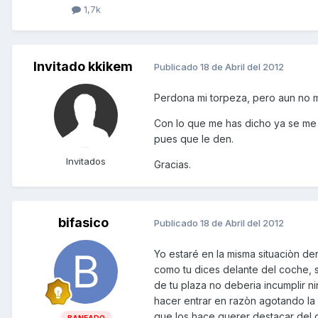
1,7k
Invitado kkikem
Publicado
18 de Abril del 2012
Perdona mi torpeza, pero aun no 
Con lo que me has dicho ya se me r
pues que le den.
Invitados
Gracias.
bifasico
Publicado
18 de Abril del 2012
Yo estaré en la misma situaciòn de
como tu dices delante del coche, 
de tu plaza no deberia incumplir n
hacer entrar en razòn agotando la 
que los hace querer destacar del g