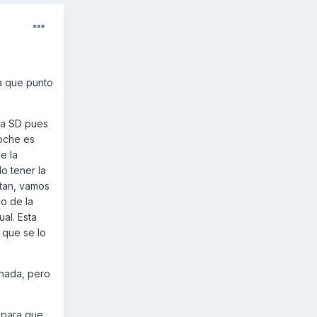
a que punto
sa SD pues
coche es
e la
do tener la
atan, vamos
io de la
al. Esta
 que se lo
 nada, pero
 para que