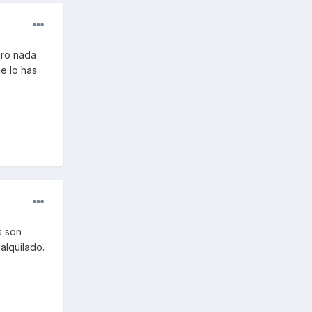
ero nada
ue lo has
s son
alquilado.