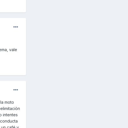
ema, vale
 la moto
limitaciòn
o intentes
a conducta
 un café y