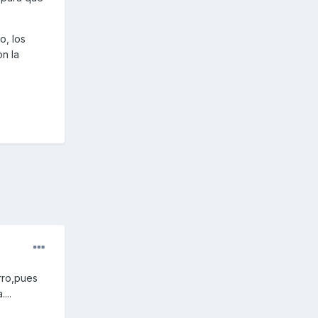
o, los
on la
rro,pues
...