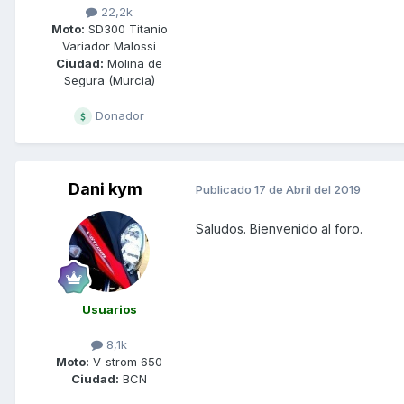
22,2k
Moto:
SD300 Titanio
Variador Malossi
Ciudad:
Molina de
Segura (Murcia)
Donador
Dani kym
Publicado
17 de Abril del 2019
Saludos. Bienvenido al foro.
Usuarios
8,1k
Moto:
V-strom 650
Ciudad:
BCN