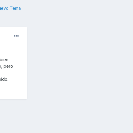
nuevo Tema
bien
o, pero
pido.