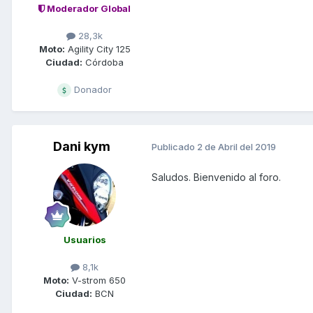
Moderador Global
28,3k
Moto:
Agility City 125
Ciudad:
Córdoba
Donador
Dani kym
Publicado
2 de Abril del 2019
Saludos. Bienvenido al foro.
Usuarios
8,1k
Moto:
V-strom 650
Ciudad:
BCN