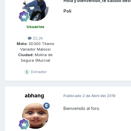
Hola y bienvenido,te saludo des
Poli
Usuarios
22,2k
Moto:
SD300 Titanio
Variador Malossi
Ciudad:
Molina de
Segura (Murcia)
Donador
abhang
Publicado
2 de Abril del 2019
Bienvenido al foro.