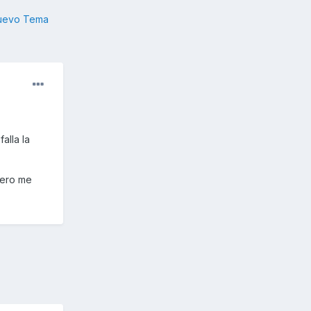
nuevo Tema
alla la
pero me