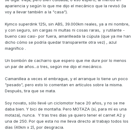
apariencia y según lo que me dijo el mecánico que la revisó (la
voy a llevar también a la "casa").
Kymco superdink 125i, sin ABS, 39.000km reales, ya a mi nombre,
y con seguro, sin cargas ni multas ni cosas raras, y rutilante -
bueno casi casi- por fuera, amarilleada la cúpula (que ya me han
dicho cómo se podría quedar transparente otra vez) , azul
magnífico .
Un bombón de cacharro que espero que me dure por lo menos
un par de años...o tres, según me dijo el mecánico.
Camanillea a veces el embrague, y el arranque lo tiene un poco
"pesado", pero esto lo comentan en artículos sobre la misma.
Después, tira que se mata.
Soy novato, sólo llevé un ciclomotor hace 20 años, y no se me
daba bien. Y bici de montaña. Pero MOTAZA (sí, para mí es una
motaza), nunca. Y tras tres días ya quiero tener el carnet A2 y
una de 250. Por que esta no me lleva directo al trabajo todos los
días (40km x 2), por desgracia.