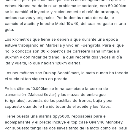
eches. Nunca ha dado ni un problema importante, con 50.000km
se le cambió el inyector y recientemente el relé de arranque,
ambos nuevos y originales. Por lo demás nada de nada, le
cambio el aceite y le echo Motul 10w40, del cual no gasta ni una
gota.
Los kilómetros que tiene se deben a que durante una época
estuve trabajando en Marbella y vivo en Fuengirola. Para el que
no lo conozca son 30 kilómetros de carretera llana limitada a
80km/h y con radar de tramo, la cual recorría dos veces al día
ida y vuelta, lo que hacían 120km diarios.
Los neumáticos son Dunlop ScootSmart, la moto nunca ha tocado
el suelo ni tan siquiera en parado.
En los últimos 10.000km se le ha cambiado la correa de
transmisión (Malossi Kevlar) y las mazas de embrague
(originales), además de las pastillas de frenos, bujía y por
supuesto cuando le ha ido tocando el aceite y los filtros.
Tiene puesta una alarma Spy5000, reposapiés para el
acompañante y el precio incluye el top case Givi V46 Monokey.
Por supuesto tengo las dos llaves tanto de la moto como del baúl