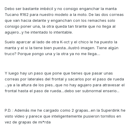
Debo ser bastante imbécil y no consigo enganchar la manta
Tucano R162 para nuestro modelo a la moto. De las dos correas
que van hacia delante y enganchan con los remaches solo
consigo poner una, la otra queda tan tirante que no llega al
agujero...y he intentado lo intentable.
Suelo aparcar al lado de otra K-xct y el chico le ha puesto la
manta y el si la tiene bien puesta...ilustró imagen. Tiene algún
truco? Porque pongo una y la otra ya no me llega....
Y luego hay un paso que pone que tienes que pasar unas
correas por laterales del frontal y sacarlos por el paso de rueda
...ya a la altura de los pies...que no hay agujero para atravesar el
frontal hasta el paso de rueda....debo ser subnormal enserio...
P.D. : Además me he cargado como 2 grapas...en la Superdink he
visto vídeo y parece que inteligentemente pusieron tornillos en
vez de grapas de mi*rda