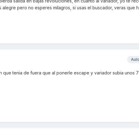
pierda salida en bajas revoluciones, en cuanto al variador, yo te re
as alegre pero no esperes milagros, si usas el buscador, veras que
Aut
ion que tenia de fuera que al ponerle escape y variador subia unos 7