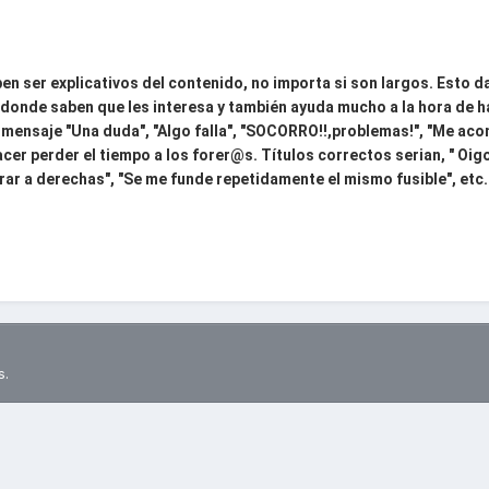
ben ser explicativos del contenido, no importa si son largos. Esto d
 donde saben que les interesa y también ayuda mucho a la hora de h
 mensaje "Una duda", "Algo falla", "SOCORRO!!,problemas!", "Me acons
acer perder el tiempo a los forer@s. Títulos correctos serian, " Oig
rar a derechas", "Se me funde repetidamente el mismo fusible", etc...
s.