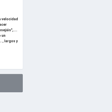
a velocidad
acer
ejáis",....
o un
 , largos y