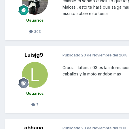
cambie el sonido e incluso que te 
Malossi, esto te hará que salga m
escrito sobre este tema.
Usuarios
303
Luisjg9
Publicado
20 de Noviembre del 2018
Gracias killemall03 es la informac
caballos y la moto andaba mas
Usuarios
7
abhang
Publicado
20 de Noviembre del 2018