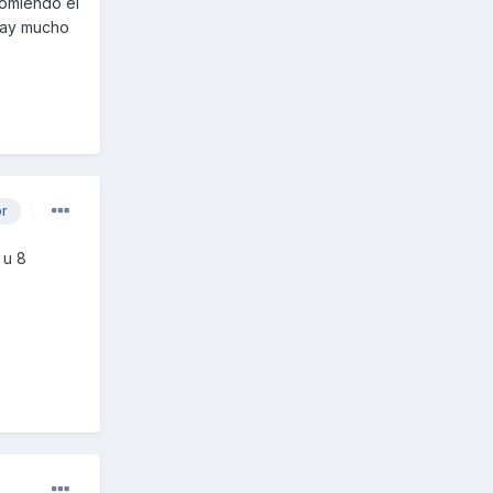
comiendo el
 hay mucho
or
 u 8