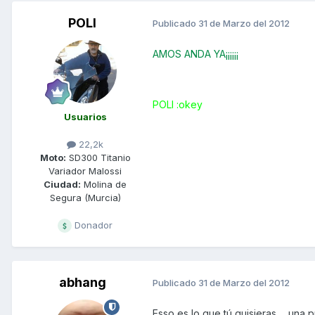
POLI
Publicado
31 de Marzo del 2012
AMOS ANDA YA¡¡¡¡¡¡
POLI :okey
Usuarios
22,2k
Moto:
SD300 Titanio
Variador Malossi
Ciudad:
Molina de
Segura (Murcia)
Donador
abhang
Publicado
31 de Marzo del 2012
Esso es lo que tú quisieras..., una