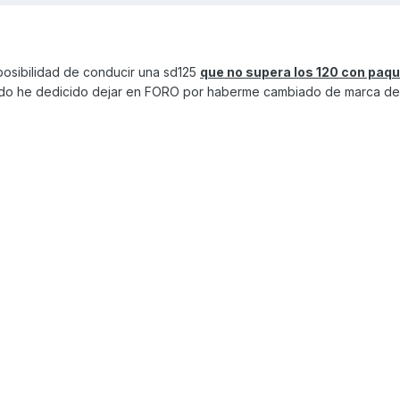
posibilidad de conducir una sd125
que no supera los 120 con paq
ndo he dedicido dejar en FORO por haberme cambiado de marca de 