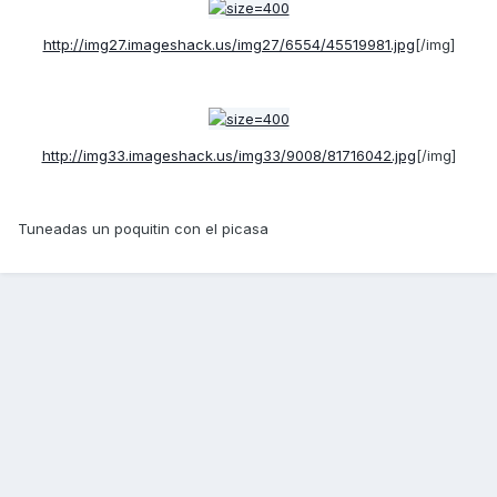
http://img27.imageshack.us/img27/6554/45519981.jpg
[/img]
http://img33.imageshack.us/img33/9008/81716042.jpg
[/img]
Tuneadas un poquitin con el picasa