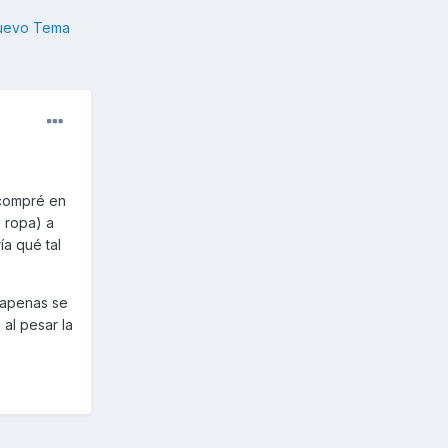
nuevo Tema
 compré en
 ropa) a
a qué tal
o apenas se
al pesar la