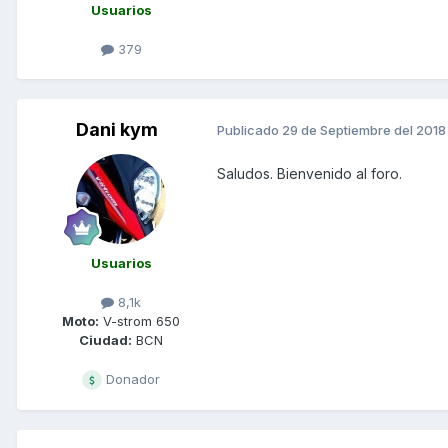
Usuarios
379
Dani kym
Publicado
29 de Septiembre del 2018
Saludos. Bienvenido al foro.
Usuarios
8,1k
Moto:
V-strom 650
Ciudad:
BCN
Donador