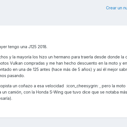
Crear un 
yer tengo una J125 2018.
hos y la mayoría los hizo un hermano para traerla desde donde la
 motos Vulkan compradas y me han hecho descuento en la moto y en
ado en una de 125 antes (hace más de 5 años) y así él mejor sabrí
amos pasando.
topista un coñazo a esa velocidad :icon_cheesygrin: , pero la mot
ta un camión, con la Honda S-Wing que tuvo dice que se notaba más 
aría).