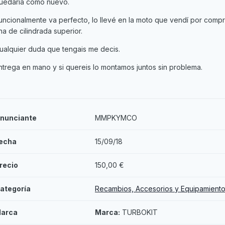
uedaria como nuevo.
uncionalmente va perfecto, lo llevé en la moto que vendí por comp
na de cilindrada superior.
ualquier duda que tengais me decis.
ntrega en mano y si quereis lo montamos juntos sin problema.
nunciante
MMPKYMCO
echa
15/09/18
recio
150,00 €
ategoría
Recambios, Accesorios y Equipamient
arca
Marca:
TURBOKIT