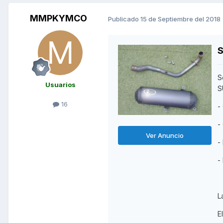
MMPKYMCO
Publicado
15 de Septiembre del 2018
S
S
Usuarios
S
16
-
-
Ver Anuncio
-
-
L
E