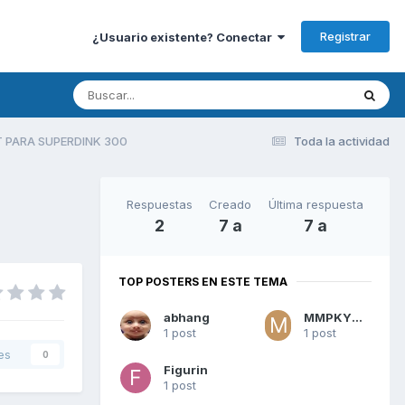
Registrar
¿Usuario existente? Conectar
T PARA SUPERDINK 300
Toda la actividad
Respuestas
Creado
Última respuesta
2
7 a
7 a
TOP POSTERS EN ESTE TEMA
abhang
MMPKYMCO
1 post
1 post
es
0
Figurin
1 post