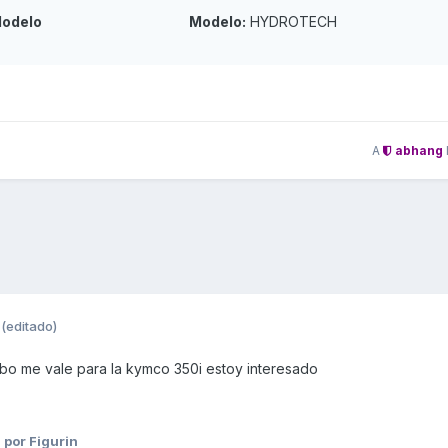
odelo
Modelo:
HYDROTECH
A
abhang
(editado)
bo me vale para la kymco 350i estoy interesado
8
por Figurin