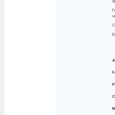
q
F
u
C
E
A
F
P
C
M