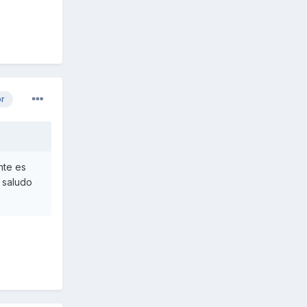
or
nte es
n saludo