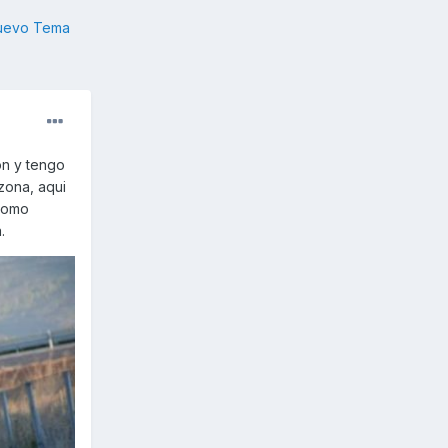
nuevo Tema
on y tengo
zona, aqui
 como
.