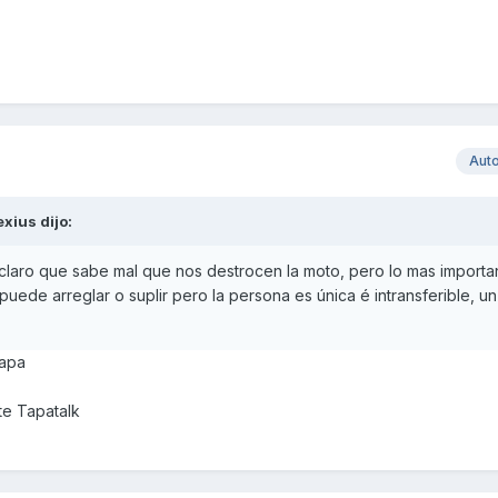
Aut
exius
dijo:
 claro que sabe mal que nos destrocen la moto, pero lo mas importa
puede arreglar o suplir pero la persona es única é intransferible, u
hapa
e Tapatalk