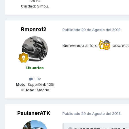
125 E4
Ciudad:
Simou.
Rmonro12
Publicado
29 de Agosto del 2018
Bienvenido al foro
pobrecita
Usuarios
1,3k
Moto:
SuperDink 125i
Ciudad:
Madrid
PaulanerATK
Publicado
29 de Agosto del 2018