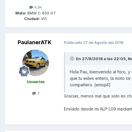
4,8k
Moto:
BMW C 650 GT
Ciudad:
VIC
PaulanerATK
Publicado
27 de Agosto del 2018
En 27/8/2018 a las 22:05,
N
Hola Pau, bienvenido al foro, y
que tu estes entero, la moto se 
Usuarios
compañero. [emoji4]
3
Gracias, menos mal que solo es c
Enviado desde mi ALP-L09 mediant