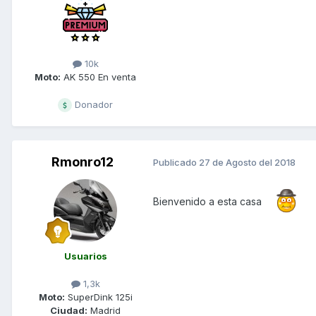
10k
Moto:
AK 550 En venta
Donador
Rmonro12
Publicado
27 de Agosto del 2018
Bienvenido a esta casa
Usuarios
1,3k
Moto:
SuperDink 125i
Ciudad:
Madrid