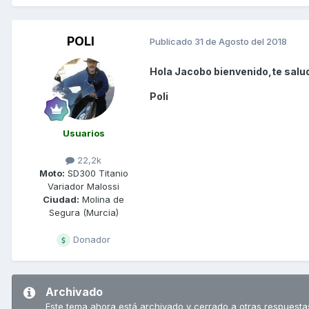
POLI
Publicado
31 de Agosto del 2018
Hola Jacobo bienvenido,te salu
Poli
Usuarios
22,2k
Moto:
SD300 Titanio
Variador Malossi
Ciudad:
Molina de
Segura (Murcia)
Donador
Archivado
Este tema ahora está archivado y cerrado a otras respuesta