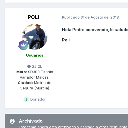
POLI
Publicado
31 de Agosto del 2018
Hola Pedro bienvenido,te saludo
Poli
Usuarios
22,2k
Moto:
SD300 Titanio
Variador Malossi
Ciudad:
Molina de
Segura (Murcia)
Donador
Archivado
Este tema ahora está archivado y cerrado a otras respuesta