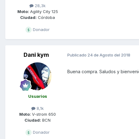
28,3k
Moto:
Agility City 125
Ciudad:
Córdoba
Donador
Dani kym
Publicado
24 de Agosto del 2018
Buena compra. Saludos y bienvenid
Usuarios
8,1k
Moto:
V-strom 650
Ciudad:
BCN
Donador