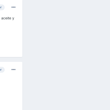
or
 aceite y
or