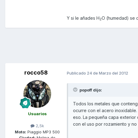
Y si le añades H
O (humedad) se o
2
rocco58
Publicado
24 de Marzo del 2012
popoff dijo:
Todos los metales que contenga
ocurre con el acero inoxidable
Usuarios
eso. La pequeña capa exterior 
con el uso por rozamiento y no 
2,5k
Moto:
Piaggio MP3 500
Ciudad:
Molina de