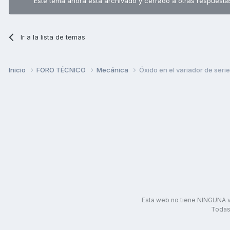
Este tema ahora está archivado y cerrado a otras respuesta
Ir a la lista de temas
Inicio
FORO TÉCNICO
Mecánica
Óxido en el variador de serie
Esta web no tiene NINGUNA v
Todas