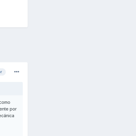
or
 como
ente por
ecánica