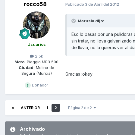
rocco58
Publicado
3 de Abril del 2012
Marusia dijo:
Eso lo pasas por una pulidoras 
sin tratar, no lleva galvanizado 
Usuarios
de lluvia, no la quieras ver al dí
2,5k
Moto:
Piaggio MP3 500
Ciudad:
Molina de
Segura (Murcia)
Gracias :okey
Donador
ANTERIOR
1
2
Página 2 de 2
Archivado