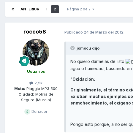
ANTERIOR
1
2
Página 2 de 2
rocco58
Publicado
24 de Marzo del 2012
jomocu dijo:
No quiero dármelas de listo
agua o humedad, buscando en i
Usuarios
"Oxidación:
2,5k
Moto:
Piaggio MP3 500
Originalmente, el término ox
Ciudad:
Molina de
Existían muchos ejemplos con
Segura (Murcia)
enmohecimiento, el oxígeno s
Donador
Pongo esto porque, a no ser que 