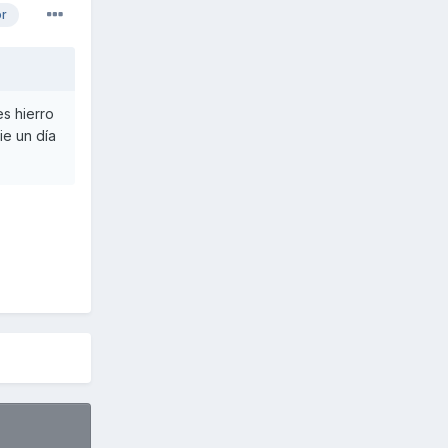
or
es hierro
ie un día