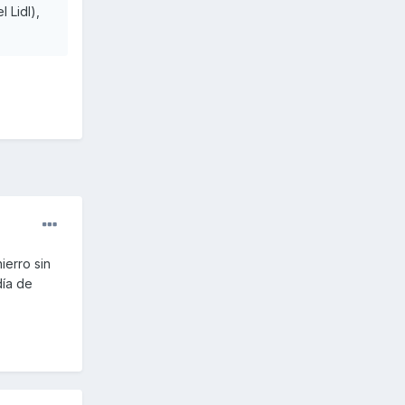
 Lidl),
ierro sin
día de