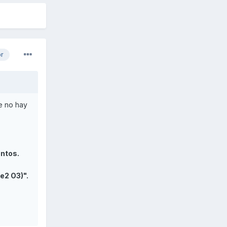
or
e no hay
entos.
e2 O3)".