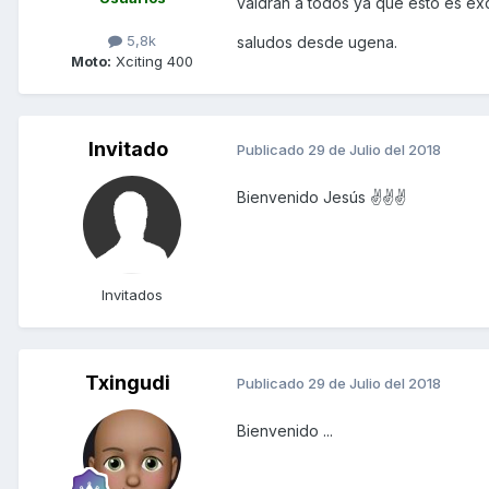
valdrán a todos ya que esto es ex
5,8k
saludos desde ugena.
Moto:
Xciting 400
Invitado
Publicado
29 de Julio del 2018
Bienvenido Jesús ✌️✌️✌️
Invitados
Txingudi
Publicado
29 de Julio del 2018
Bienvenido ...