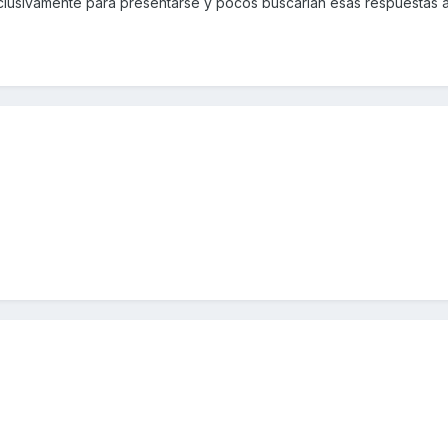
clusivamente para presentarse y pocos buscarían esas respuestas a