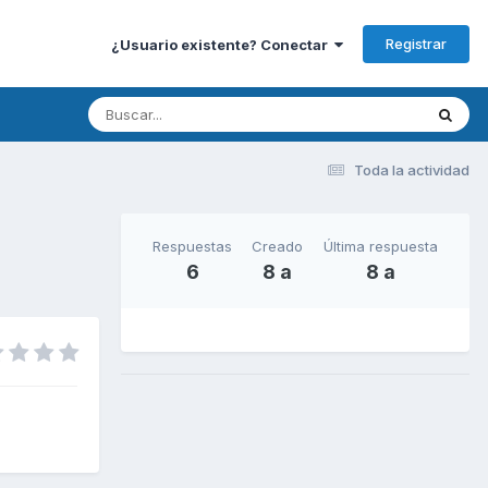
Registrar
¿Usuario existente? Conectar
Toda la actividad
Respuestas
Creado
Última respuesta
6
8 a
8 a