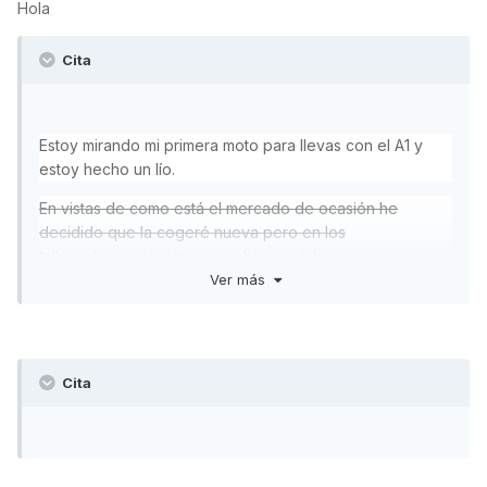
Hola
Cita
Estoy mirando mi primera moto para llevas con el A1 y
estoy hecho un lío.
En vistas de como está el mercado de ocasión he
decidido que la cogeré nueva pero en los
talleres/concesionarios que hay aquí, ho me
Ver más
recomiendan la honda vision 110, la kymco agility 125 o la
miler.
La que más me gusta es la agility pero veo muchas
opiniones a favor y en contra.
Cita
¿Me podéis ayudar? Me preocupa la fiabilidad de
kymco, supongo que por mi ignorancia en el mundillo.
No quiero tener que estar cada 2x3 en el taller aunque