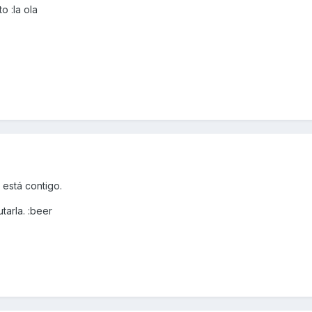
 :la ola
está contigo.
tarla. :beer