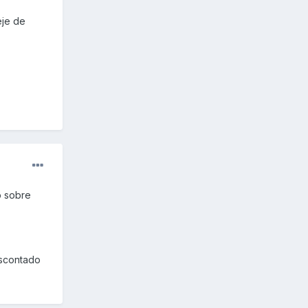
eje de
o sobre
escontado