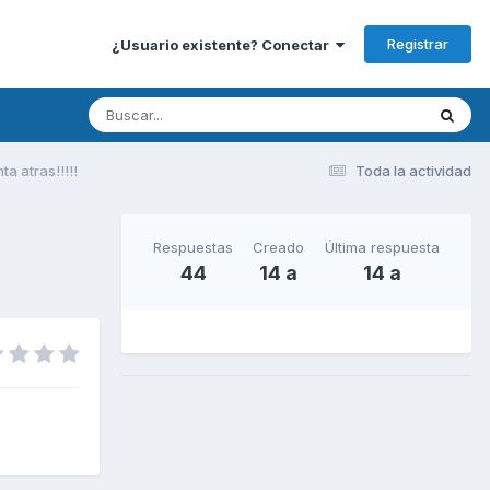
Registrar
¿Usuario existente? Conectar
a atras!!!!!
Toda la actividad
Respuestas
Creado
Última respuesta
44
14 a
14 a