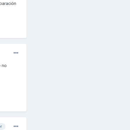
eparación
e no
or