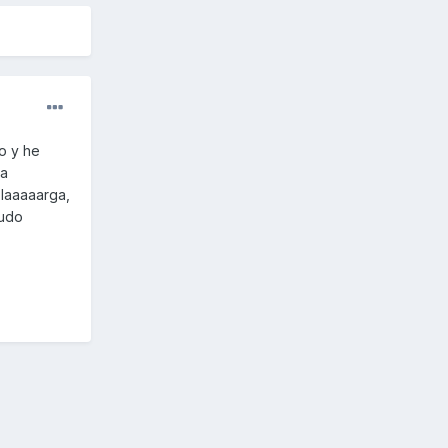
o y he
ta
 laaaaarga,
ludo