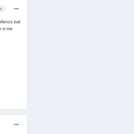
or
 Menos mal
e si me